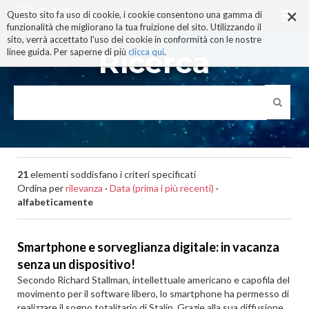
×
Salta
Questo sito fa uso di cookie, i cookie consentono una gamma di
ai
funzionalità che migliorano la tua fruizione del sito. Utilizzando il
contenuti.
sito, verrà accettato l'uso dei cookie in conformità con le nostre
|
Ricerca
linee guida. Per saperne di più
clicca qui
.
Salta
alla
navigazione
21
elementi soddisfano i criteri specificati
Ordina per
rilevanza
·
Data (prima i più recenti)
·
alfabeticamente
Smartphone e sorveglianza digitale: in vacanza
senza un dispositivo!
Secondo Richard Stallman, intellettuale americano e capofila del
movimento per il software libero, lo smartphone ha permesso di
realizzare il sogno totalitario di Stalin. Grazie alla sua diffusione,