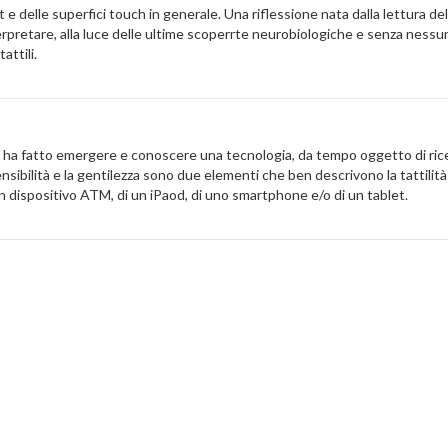
t e delle superfici touch in generale. Una riflessione nata dalla lettura del
erpretare, alla luce delle ultime scoperrte neurobiologiche e senza nessu
attili.
stivi ha fatto emergere e conoscere una tecnologia, da tempo oggetto di ri
ensibilità e la gentilezza sono due elementi che ben descrivono la tattilit
un dispositivo ATM, di un iPaod, di uno smartphone e/o di un tablet.