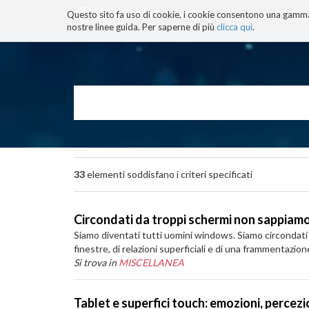
Questo sito fa uso di cookie, i cookie consentono una gamma di
BLOG
TECNOCONSAPEVOLEZZ
nostre linee guida. Per saperne di più
clicca qui
.
Salta
ai
contenuti.
|
Salta
alla
navigazione
33
elementi soddisfano i criteri specificati
Circondati da troppi schermi non sappiamo
Siamo diventati tutti uomini windows. Siamo circondati d
finestre, di relazioni superficiali e di una frammentazio
Si trova in
MISCELLANEA
Tablet e superfici touch: emozioni, percezi