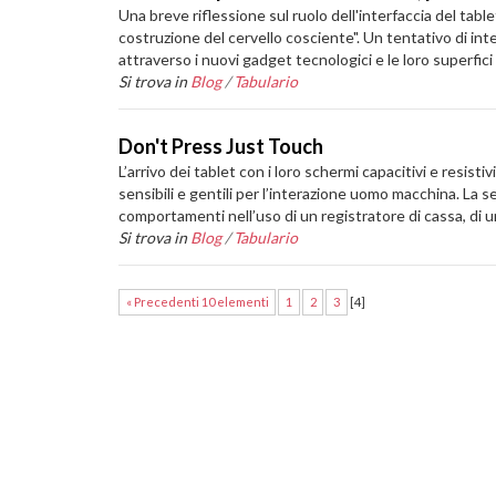
Una breve riflessione sul ruolo dell'interfaccia del table
costruzione del cervello cosciente". Un tentativo di int
attraverso i nuovi gadget tecnologici e le loro superfici t
Si trova in
Blog
/
Tabulario
Don't Press Just Touch
L’arrivo dei tablet con i loro schermi capacitivi e resi
sensibili e gentili per l’interazione uomo macchina. La s
comportamenti nell’uso di un registratore di cassa, di 
Si trova in
Blog
/
Tabulario
« Precedenti 10 elementi
1
2
3
[
4
]