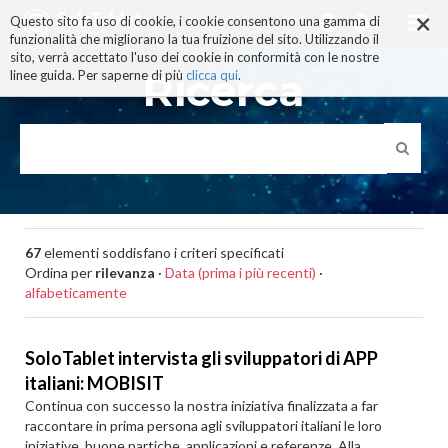
×
Salta
Questo sito fa uso di cookie, i cookie consentono una gamma di
ai
funzionalità che migliorano la tua fruizione del sito. Utilizzando il
contenuti.
sito, verrà accettato l'uso dei cookie in conformità con le nostre
|
Ricerca
linee guida. Per saperne di più
clicca qui
.
Salta
alla
navigazione
67
elementi soddisfano i criteri specificati
Ordina per
rilevanza
·
Data (prima i più recenti)
·
alfabeticamente
SoloTablet intervista gli sviluppatori di APP
italiani: MOBISIT
Continua con successo la nostra iniziativa finalizzata a far
raccontare in prima persona agli sviluppatori italiani le loro
iniziative, buone partiche, applicazioni e referenze. Alla