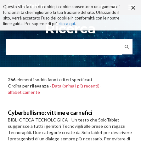
×
Salta
Questo sito fa uso di cookie, i cookie consentono una gamma di
ai
funzionalità che migliorano la tua fruizione del sito. Utilizzando il
contenuti.
sito, verrà accettato l'uso dei cookie in conformità con le nostre
|
Ricerca
linee guida. Per saperne di più
clicca qui
.
Salta
alla
navigazione
266
elementi soddisfano i criteri specificati
Ordina per
rilevanza
·
Data (prima i più recenti)
·
alfabeticamente
Cyberbullismo: vittime e carnefici
BIBLIOTECA TECNOLOGICA - Un testo che SoloTablet
suggerisce a tutti i genitori Tecnovigili alle prese con ragazzi
Tecnorapidi. Due categorie create da SoloTablet per descrivere
i protagonisti di un dialogo sempre più ncessario. Per evitare di