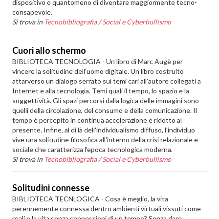
dispositivo o quantomeno di diventare maggiormente tecno-
consapevole.
Si trova in
Tecnobibliografia
/
Social e Cyberbullismo
Cuori allo schermo
BIBLIOTECA TECNOLOGIA - Un libro di Marc Augè per
vincere la solitudine dell'uomo digitale. Un libro costruito
attarverso un dialogo serrato sui temi cari all'autore collegati a
Internet e alla tecnologia. Temi quali il tempo, lo spazio e la
soggettività. Gli spazi percorsi dalla logica delle immagini sono
quelli della circolazione, del consumo e della comunicazione. Il
tempo è percepito in continua accelerazione e ridotto al
presente. Infine, al di là dell'individualismo diffuso, l'individuo
vive una solitudine filosofica all'interno della crisi relazionale e
sociale che caratterizza l'epoca tecnologica moderna.
Si trova in
Tecnobibliografia
/
Social e Cyberbullismo
Solitudini connesse
BIBLIOTECA TECNLOGICA - Cosa è meglio, la vita
perennemente connessa dentro ambienti virtuali vissuti come
reali o la vita senza connessioni di un tempo? Senza dare