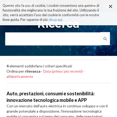
×
Salta
Questo sito fa uso di cookie, i cookie consentono una gamma di
ai
funzionalità che migliorano la tua fruizione del sito. Utilizzando il
contenuti.
sito, verrà accettato l'uso dei cookie in conformità con le nostre
|
Ricerca
linee guida. Per saperne di più
clicca qui
.
Salta
alla
navigazione
4
elementi soddisfano i criteri specificati
Ordina per
rilevanza
·
Data (prima i più recenti)
·
alfabeticamente
Auto, prestazioni, consumi e sostenibilità:
innovazione tecnologica mobile e APP
Con un mercato dell'auto elettrica in continuo sviluppo e con il
grande potenziale a disposizione, l'innovazione tecnologica
mobile si concentra sul tema del consumo, delle prestazioni