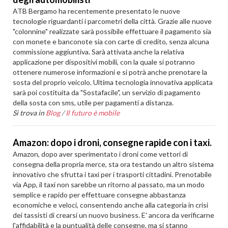
ATB Bergamo ha recentemente presentato le nuove
tecnologie riguardanti i parcometri della città. Grazie alle nuove
"colonnine" realizzate sarà possibile effettuare il pagamento sia
con monete e banconote sia con carte di credito, senza alcuna
commissione aggiuntiva. Sarà attivata anche la relativa
applicazione per dispositivi mobili, con la quale si potranno
ottenere numerose informazioni e si potrà anche prenotare la
sosta del proprio veicolo. Ultima tecnologia innovativa applicata
sarà poi costituita da "Sostafacile", un servizio di pagamento
della sosta con sms, utile per pagamenti a distanza.
Si trova in
Blog
/
Il futuro è mobile
Amazon: dopo i droni, consegne rapide con i taxi.
Amazon, dopo aver sperimentato i droni come vettori di
consegna della propria merce, sta ora testando un altro sistema
innovativo che sfrutta i taxi per i trasporti cittadini. Prenotabile
via App, il taxi non sarebbe un ritorno al passato, ma un modo
semplice e rapido per effettuare consegne abbastanza
economiche e veloci, consentendo anche alla categoria in crisi
dei tassisti di crearsi un nuovo business. E' ancora da verificarne
l'affidabilità e la puntualità delle consegne, ma si stanno