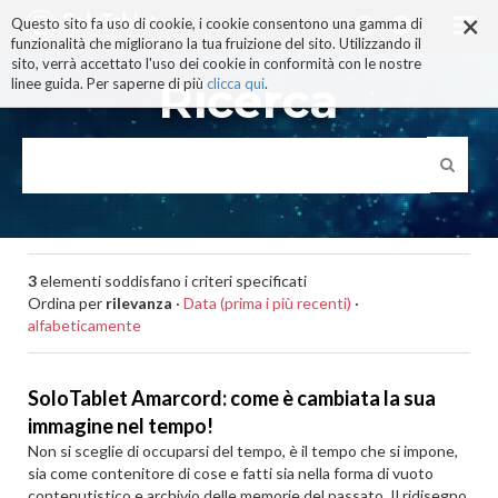
×
Salta
Questo sito fa uso di cookie, i cookie consentono una gamma di
ai
funzionalità che migliorano la tua fruizione del sito. Utilizzando il
contenuti.
sito, verrà accettato l'uso dei cookie in conformità con le nostre
|
Ricerca
linee guida. Per saperne di più
clicca qui
.
Salta
alla
navigazione
3
elementi soddisfano i criteri specificati
Ordina per
rilevanza
·
Data (prima i più recenti)
·
alfabeticamente
SoloTablet Amarcord: come è cambiata la sua
immagine nel tempo!
Non si sceglie di occuparsi del tempo, è il tempo che si impone,
sia come contenitore di cose e fatti sia nella forma di vuoto
contenutistico e archivio delle memorie del passato. Il ridisegno