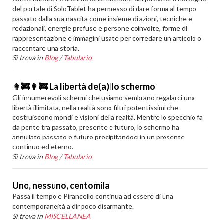
del portale di SoloTablet ha permesso di dare forma al tempo
passato dalla sua nascita come insieme di azioni, tecniche e
redazionali, energie profuse e persone coinvolte, forme di
rappresentazione e immagini usate per corredare un articolo o
raccontare una storia.
Si trova in
Blog
/
Tabulario
👩‍🚒️👩‍🚒️ La libertà de(a)llo schermo
Gli innumerevoli schermi che usiamo sembrano regalarci una
libertà illimitata, nella realtà sono filtri potentissimi che
costruiscono mondi e visioni della realtà. Mentre lo specchio fa
da ponte tra passato, presente e futuro, lo schermo ha
annullato passato e futuro precipitandoci in un presente
continuo ed eterno.
Si trova in
Blog
/
Tabulario
Uno, nessuno, centomila
Passa il tempo e Pirandello continua ad essere di una
contemporaneità a dir poco disarmante.
Si trova in
MISCELLANEA