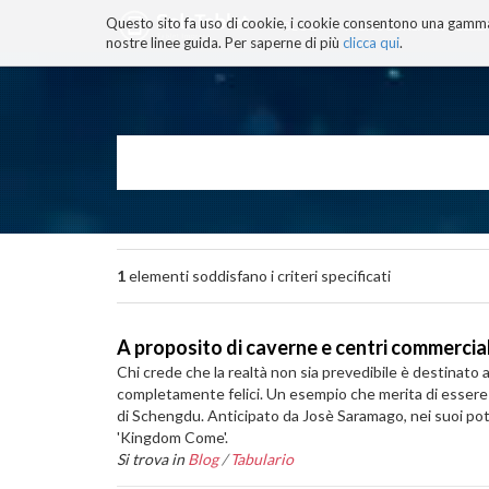
Questo sito fa uso di cookie, i cookie consentono una gamma di
BLOG
TECNOCONSAPEVOLEZZ
nostre linee guida. Per saperne di più
clicca qui
.
Salta
ai
contenuti.
|
Salta
alla
navigazione
1
elementi soddisfano i criteri specificati
A proposito di caverne e centri commerciali
Chi crede che la realtà non sia prevedibile è destinato 
completamente felici. Un esempio che merita di essere 
di Schengdu. Anticipato da Josè Saramago, nei suoi potenz
'Kingdom Come'.
Si trova in
Blog
/
Tabulario