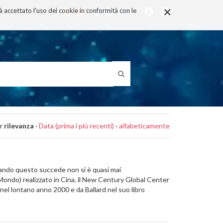
×
rà accettato l'uso dei cookie in conformità con le
r
rilevanza
·
Data (prima i più recenti)
·
alfabeticamente
 quando questo succede non si è quasi mai
Mondo) realizzato in Cina. il New Century Global Center
 nel lontano anno 2000 e da Ballard nel suo libro