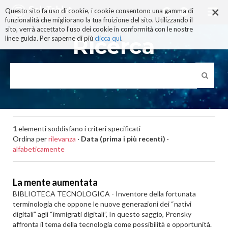
×
Salta
Questo sito fa uso di cookie, i cookie consentono una gamma di
ai
funzionalità che migliorano la tua fruizione del sito. Utilizzando il
contenuti.
sito, verrà accettato l'uso dei cookie in conformità con le nostre
|
Ricerca
linee guida. Per saperne di più
clicca qui
.
Salta
alla
navigazione
1
elementi soddisfano i criteri specificati
Ordina per
rilevanza
·
Data (prima i più recenti)
·
alfabeticamente
La mente aumentata
BIBLIOTECA TECNOLOGICA - Inventore della fortunata
terminologia che oppone le nuove generazioni dei “nativi
digitali” agli “immigrati digitali”, In questo saggio, Prensky
affronta il tema della tecnologia come possibilità e opportunità.