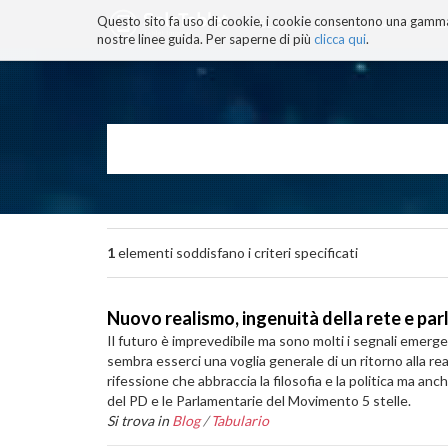
Questo sito fa uso di cookie, i cookie consentono una gamma di
BLOG
TECNOCONSAPEVOLEZZ
nostre linee guida. Per saperne di più
clicca qui
.
Salta
ai
contenuti.
|
Salta
alla
navigazione
1
elementi soddisfano i criteri specificati
Nuovo realismo, ingenuità della rete e pa
Il futuro è imprevedibile ma sono molti i segnali emerge
sembra esserci una voglia generale di un ritorno alla real
rifessione che abbraccia la filosofia e la politica ma 
del PD e le Parlamentarie del Movimento 5 stelle.
Si trova in
Blog
/
Tabulario