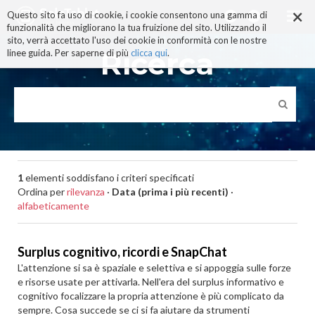
×
Salta
Questo sito fa uso di cookie, i cookie consentono una gamma di
ai
funzionalità che migliorano la tua fruizione del sito. Utilizzando il
contenuti.
sito, verrà accettato l'uso dei cookie in conformità con le nostre
|
Ricerca
linee guida. Per saperne di più
clicca qui
.
Salta
alla
navigazione
1
elementi soddisfano i criteri specificati
Ordina per
rilevanza
·
Data (prima i più recenti)
·
alfabeticamente
Surplus cognitivo, ricordi e SnapChat
L'attenzione si sa è spaziale e selettiva e si appoggia sulle forze
e risorse usate per attivarla. Nell'era del surplus informativo e
cognitivo focalizzare la propria attenzione è più complicato da
sempre. Cosa succede se ci si fa aiutare da strumenti