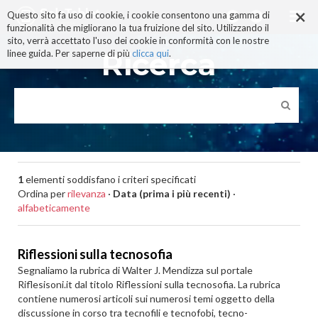
×
Salta
Questo sito fa uso di cookie, i cookie consentono una gamma di
ai
funzionalità che migliorano la tua fruizione del sito. Utilizzando il
contenuti.
sito, verrà accettato l'uso dei cookie in conformità con le nostre
|
Ricerca
linee guida. Per saperne di più
clicca qui
.
Salta
alla
navigazione
1
elementi soddisfano i criteri specificati
Ordina per
rilevanza
·
Data (prima i più recenti)
·
alfabeticamente
Riflessioni sulla tecnosofia
Segnaliamo la rubrica di Walter J. Mendizza sul portale
Riflesisoni.it dal titolo Riflessioni sulla tecnosofia. La rubrica
contiene numerosi articoli sui numerosi temi oggetto della
discussione in corso tra tecnofili e tecnofobi, tecno-