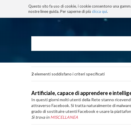
Questo sito fa uso di cookie, i cookie consentono una gamma di
BLOG
TECNOCONSAPEVOLEZZ
nostre linee guida. Per saperne di più
clicca qui
.
Salta
ai
contenuti.
|
Salta
alla
navigazione
2
elementi soddisfano i criteri specificati
Artificiale, capace di apprendere e intellig
In questi giorni molti utenti della Rete stanno ricevend
attraverso Facebook. Si tratta naturalmente di malware 
grado di sostituire utenti Facebook e usare la piattaform
Si trova in
MISCELLANEA