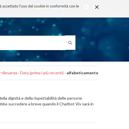
×
rà accettato l'uso dei cookie in conformità con le
r
rilevanza
·
Data (prima i più recenti)
·
alfabeticamente
la dignità e della rispettabilità delle persone
trebbe succedere a breve quando il Chatbot Viv sarà in