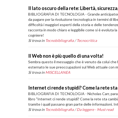
Il lato oscuro della rete: Libertà, sicurezza
BIBLIOGRAFIA DI TECNOLOGIA - Grande anticipatore e vis
da pagare per la rivoluzione tecnologica in termini di l
difficoltà i maggiori esperti della storia e delle tenden
racconta in modo chiaro e leggibile come si è evoluta la 
cogniere!
Si trova in
Tecnobibliografia
/
Tecnocritica
Il Web non è più quello di una volta!
Sembra questo il messaggio che è venuto da colui che 
esternato le sue preoccupazioni sul Web attuale con me
Si trova in
MISCELLANEA
Internet ci rende stupidi? Come la rete sta
BIBLIOGRAFIA DI TECNOLOGIA - Nicholas Carr, paragona l
libro "Internet ci rende stupidi? Come la rete sta cambi
tramite i quali passano gran parte delle informazioni. I
Si trova in
Tecnobibliografia
/
Da leggere - Must read