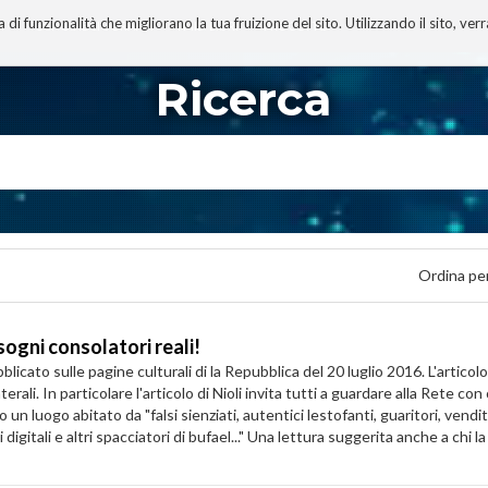
 funzionalità che migliorano la tua fruizione del sito. Utilizzando il sito, ver
A
TECNOBIBLIOGRAFIA
I MIEI LIBRI
PROGETTO
Ricerca
Ordina pe
ogni consolatori reali!
icato sulle pagine culturali di la Repubblica del 20 luglio 2016. L'articolo
aterali. In particolare l'articolo di Nioli invita tutti a guardare alla Rete 
luogo abitato da "falsi sienziati, autentici lestofanti, guaritori, vendito
igitali e altri spacciatori di bufael..." Una lettura suggerita anche a chi