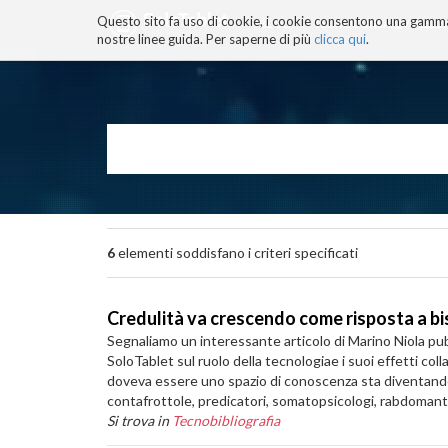
Questo sito fa uso di cookie, i cookie consentono una gamma di
BLOG
TECNOCONSAPEVOLEZZ
nostre linee guida. Per saperne di più
clicca qui
.
Salta
ai
contenuti.
|
Salta
alla
navigazione
6
elementi soddisfano i criteri specificati
Credulità va crescendo come risposta a bis
Segnaliamo un interessante articolo di Marino Niola pubbl
SoloTablet sul ruolo della tecnologiae i suoi effetti coll
doveva essere uno spazio di conoscenza sta diventando un 
contafrottole, predicatori, somatopsicologi, rabdomanti d
Si trova in
Tecnobibliografia