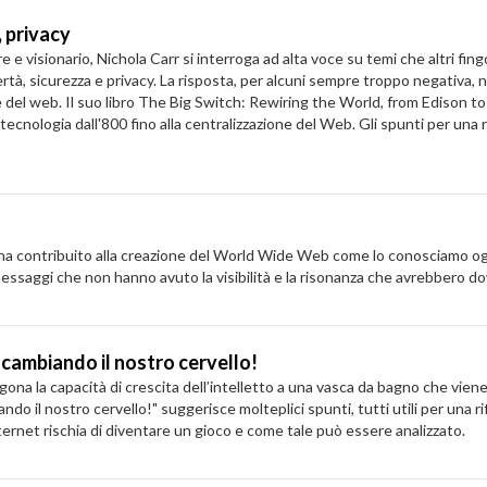
, privacy
ionario, Nichola Carr si interroga ad alta voce su temi che altri fingo
ibertà, sicurezza e privacy. La risposta, per alcuni sempre troppo negativ
ze del web. Il suo libro The Big Switch: Rewiring the World, from Edison to G
tecnologia dall'800 fino alla centralizzazione del Web. Gli spunti per una 
ha contribuito alla creazione del World Wide Web come lo conosciamo og
ssaggi che non hanno avuto la visibilità e la risonanza che avrebbero d
 cambiando il nostro cervello!
a capacità di crescita dell’intelletto a una vasca da bagno che viene ri
ando il nostro cervello!" suggerisce molteplici spunti, tutti utili per una
nternet rischia di diventare un gioco e come tale può essere analizzato.