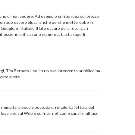
no di non vedere. Ad esempio si interroga sul prezzo
a, non può essere elusa, anche perchè metterebbe in
oogle, in Italiano Il lato oscuro della rete, Carr
riflessione critica sono numerosi, basta saperli
gi, Tim Berners-Lee. In un suo intervento pubblico ha
ovuto avere.
empita, a poco a poco, da un ditale. La lettura del
 riflessione sul Web e su Internet come canali multiuso