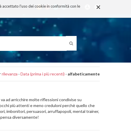
×
rà accettato l'uso dei cookie in conformità con le
r
rilevanza
·
Data (prima i più recenti)
·
alfabeticamente
 va ad arricchire molte riflessioni condivise su
con occhi più attenti e meno creduloni perchè quello che
ri, imbonitori, persuasori, arruffapopoli, mental trainer,
 la pensa diversamente!