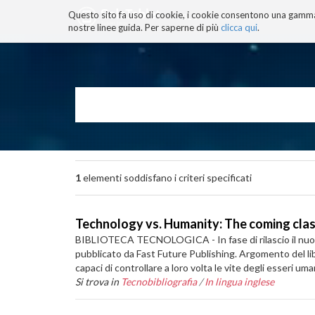
Questo sito fa uso di cookie, i cookie consentono una gamma di
BLOG
TECNOCONSAPEVOLEZZ
nostre linee guida. Per saperne di più
clicca qui
.
Salta
ai
contenuti.
|
Salta
alla
navigazione
1
elementi soddisfano i criteri specificati
Technology vs. Humanity: The coming cla
BIBLIOTECA TECNOLOGICA - In fase di rilascio il nuov
pubblicato da Fast Future Publishing. Argomento del lib
capaci di controllare a loro volta le vite degli esseri uma
Si trova in
Tecnobibliografia
/
In lingua inglese