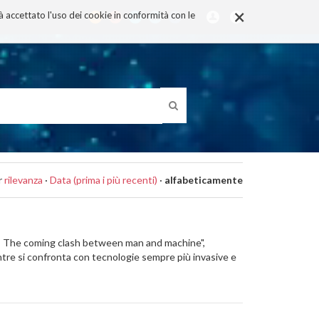
×
rà accettato l'uso dei cookie in conformità con le
r
rilevanza
·
Data (prima i più recenti)
·
alfabeticamente
y: The coming clash between man and machine",
entre si confronta con tecnologie sempre più invasive e