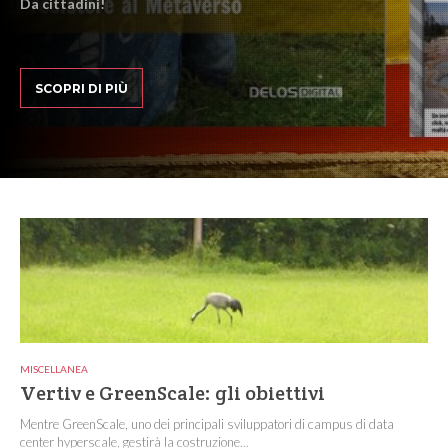
Da cittadini!
SCOPRI DI PIÙ
MISCELLANEA
Vertiv e GreenScale: gli obiettivi
Mentre GreenScale, uno dei principali sviluppatori di campus di data
center hyperscale, gestirà la costruzione...