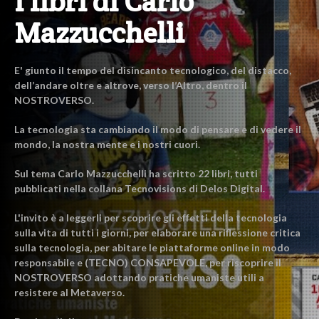
I libri di Carlo
Mazzucchelli
E' giunto il tempo del disincanto tecnologico, del distacco,
dell’andare oltre e altrove, verso l’Altro, dentro il
NOSTROVERSO.
La tecnologia sta cambiando il modo di pensare e di vedere il
mondo, la nostra mente e i nostri cuori.
Sul tema Carlo Mazzucchelli ha scritto 22 libri, tutti
pubblicati nella collana Tecnovisions di Delos Digital.
L'invito è a leggerli per scoprire gli effetti della tecnologia
sulla vita di tutti i giorni, per elaborare una riflessione critica
sulla tecnologia, per abitare le piattaforme online in modo
responsabile e (TECNO) CONSAPEVOLE, per riscoprire il
NOSTROVERSO adottando pratiche umaniste utili a
resistere al Metaverso.