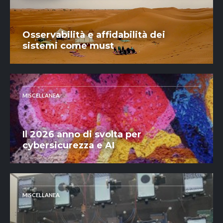
Osservabilità e affidabilità dei
sistemi come must
MISCELLANEA
Il 2026 anno di svolta per
cybersicurezza e AI
MISCELLANEA