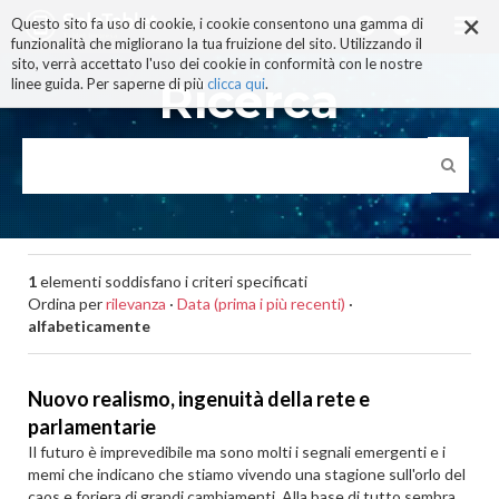
×
Salta
Questo sito fa uso di cookie, i cookie consentono una gamma di
ai
funzionalità che migliorano la tua fruizione del sito. Utilizzando il
contenuti.
sito, verrà accettato l'uso dei cookie in conformità con le nostre
|
Ricerca
linee guida. Per saperne di più
clicca qui
.
Salta
alla
navigazione
1
elementi soddisfano i criteri specificati
Ordina per
rilevanza
·
Data (prima i più recenti)
·
alfabeticamente
Nuovo realismo, ingenuità della rete e
parlamentarie
Il futuro è imprevedibile ma sono molti i segnali emergenti e i
memi che indicano che stiamo vivendo una stagione sull'orlo del
caos e foriera di grandi cambiamenti. Alla base di tutto sembra