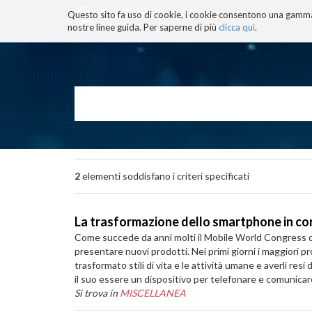
Questo sito fa uso di cookie, i cookie consentono una gamma di
BLOG
TECNOCONSAPEVOLEZZ
nostre linee guida. Per saperne di più
clicca qui
.
Salta
ai
contenuti.
|
Salta
alla
navigazione
2
elementi soddisfano i criteri specificati
La trasformazione dello smartphone in co
Come succede da anni molti il Mobile World Congress di 
presentare nuovi prodotti. Nei primi giorni i maggiori
trasformato stili di vita e le attività umane e averli re
il suo essere un dispositivo per telefonare e comunicare
Si trova in
MISCELLANEA