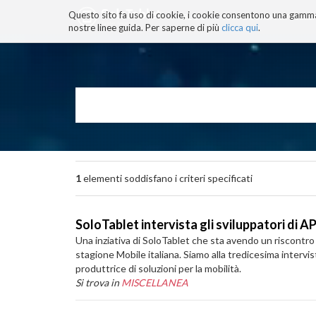
Questo sito fa uso di cookie, i cookie consentono una gamma di
BLOG
TECNOCONSAPEVOLEZZ
nostre linee guida. Per saperne di più
clicca qui
.
Salta
ai
contenuti.
|
Salta
alla
navigazione
1
elementi soddisfano i criteri specificati
SoloTablet intervista gli sviluppatori di AP
Una inziativa di SoloTablet che sta avendo un riscontro 
stagione Mobile italiana. Siamo alla tredicesima intervi
produttrice di soluzioni per la mobilità.
Si trova in
MISCELLANEA