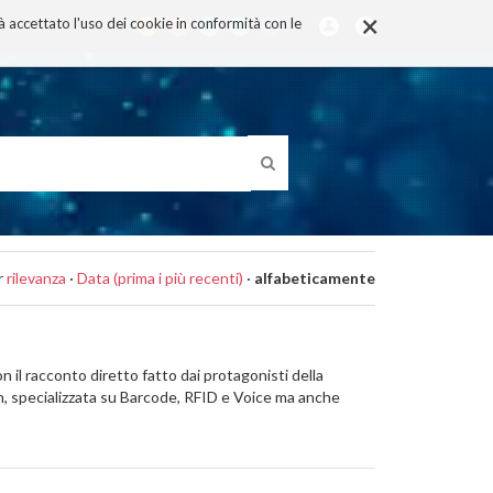
×
rà accettato l'uso dei cookie in conformità con le
r
rilevanza
·
Data (prima i più recenti)
·
alfabeticamente
n il racconto diretto fatto dai protagonisti della
ch, specializzata su Barcode, RFID e Voice ma anche