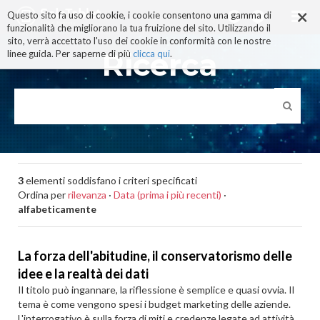
×
Salta
Questo sito fa uso di cookie, i cookie consentono una gamma di
ai
funzionalità che migliorano la tua fruizione del sito. Utilizzando il
contenuti.
sito, verrà accettato l'uso dei cookie in conformità con le nostre
|
Ricerca
linee guida. Per saperne di più
clicca qui
.
Salta
alla
navigazione
3
elementi soddisfano i criteri specificati
Ordina per
rilevanza
·
Data (prima i più recenti)
·
alfabeticamente
La forza dell'abitudine, il conservatorismo delle
idee e la realtà dei dati
Il titolo può ingannare, la riflessione è semplice e quasi ovvia. Il
tema è come vengono spesi i budget marketing delle aziende.
L'interrogativo è sulla forza di miti e credenze legate ad attività