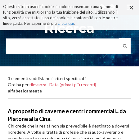
×
Salta
Questo sito fa uso di cookie, i cookie consentono una gamma di
ai
funzionalità che migliorano la tua fruizione del sito. Utilizzando il
contenuti.
sito, verrà accettato l'uso dei cookie in conformità con le nostre
|
Ricerca
linee guida. Per saperne di più
clicca qui
.
Salta
alla
navigazione
1
elementi soddisfano i criteri specificati
Ordina per
rilevanza
·
Data (prima i più recenti)
·
alfabeticamente
A proposito di caverne e centri commerciali...da
Platone alla Cina.
Chi crede che la realtà non sia prevedibile è destinato a doversi
ricredere. A volte si tratta di profezie che si auto-avverano e
quando questo succede non si è quasi mai completamente