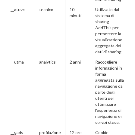
__atuvc
tecnico
10
Utilizzato dal
minuti
sistema di
sharing
AddThis per
permettere la
visualizzazione
aggregata dei
dati di sharing
__utma
analytics
2 anni
Raccogliere
informazioni in
forma
aggregata sulla
navigazione da
parte degli
utenti per
ottimizzare
l'esperienza di
navigazione e i
servizi stessi.
__gads
profilazione
12 ore
Cookie