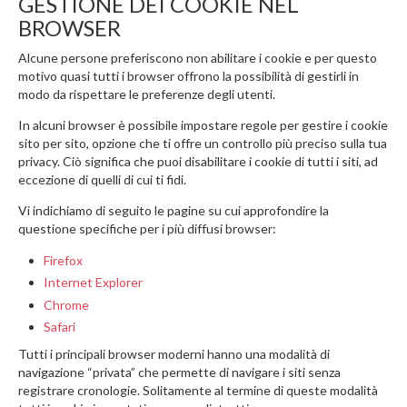
GESTIONE DEI COOKIE NEL
BROWSER
Alcune persone preferiscono non abilitare i cookie e per questo
motivo quasi tutti i browser offrono la possibilità di gestirli in
modo da rispettare le preferenze degli utenti.
In alcuni browser è possibile impostare regole per gestire i cookie
sito per sito, opzione che ti offre un controllo più preciso sulla tua
privacy. Ciò significa che puoi disabilitare i cookie di tutti i siti, ad
eccezione di quelli di cui ti fidi.
Vi indichiamo di seguito le pagine su cui approfondire la
questione specifiche per i più diffusi browser:
Firefox
Internet Explorer
Chrome
Safari
Tutti i principali browser moderni hanno una modalità di
navigazione “privata” che permette di navigare i siti senza
registrare cronologie. Solitamente al termine di queste modalità