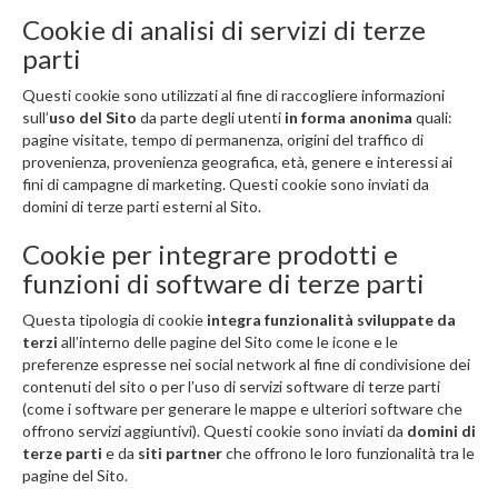
Cookie di analisi di servizi di terze
parti
Questi cookie sono utilizzati al fine di raccogliere informazioni
sull’
uso del Sito
da parte degli utenti
in forma anonima
quali:
pagine visitate, tempo di permanenza, origini del traffico di
provenienza, provenienza geografica, età, genere e interessi ai
fini di campagne di marketing. Questi cookie sono inviati da
domini di terze parti esterni al Sito.
Cookie per integrare prodotti e
funzioni di software di terze parti
Questa tipologia di cookie
integra funzionalità sviluppate da
terzi
all’interno delle pagine del Sito come le icone e le
preferenze espresse nei social network al fine di condivisione dei
contenuti del sito o per l’uso di servizi software di terze parti
(come i software per generare le mappe e ulteriori software che
offrono servizi aggiuntivi). Questi cookie sono inviati da
domini di
terze parti
e da
siti partner
che offrono le loro funzionalità tra le
pagine del Sito.