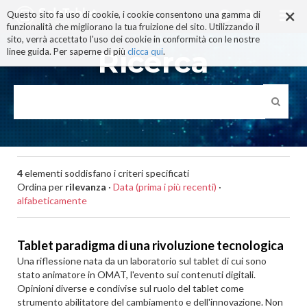
×
Salta
Questo sito fa uso di cookie, i cookie consentono una gamma di
ai
funzionalità che migliorano la tua fruizione del sito. Utilizzando il
contenuti.
sito, verrà accettato l'uso dei cookie in conformità con le nostre
|
Ricerca
linee guida. Per saperne di più
clicca qui
.
Salta
alla
navigazione
4
elementi soddisfano i criteri specificati
Ordina per
rilevanza
·
Data (prima i più recenti)
·
alfabeticamente
Tablet paradigma di una rivoluzione tecnologica
Una riflessione nata da un laboratorio sul tablet di cui sono
stato animatore in OMAT, l'evento sui contenuti digitali.
Opinioni diverse e condivise sul ruolo del tablet come
strumento abilitatore del cambiamento e dell'innovazione. Non