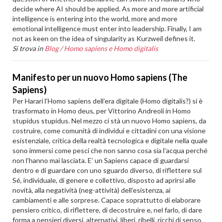
decide where AI should be applied. As more and more artificial
intelligence is entering into the world, more and more
emotional intelligence must enter into leadership. Finally, I am
not as keen on the idea of singularity as Kurzweil defines it.
Si trova in
Blog
/
Homo sapiens e Homo digitalis
Manifesto per un nuovo Homo sapiens (The
Sapiens)
Per Harari l’Homo sapiens dell’era digitale (Homo digitalis?) si è
trasformato in Homo deus, per Vittorino Andreoli in Homo
stupidus stupidus. Nel mezzo ci stà un nuovo Homo sapiens, da
costruire, come comunità di individui e cittadini con una visione
esistenziale, critica della realtà tecnologica e digitale nella quale
sono immersi come pesci che non sanno cosa sia l’acqua perché
non l’hanno mai lasciata. E’ un Sapiens capace di guardarsi
dentro e di guardare con uno sguardo diverso, di riflettere sul
Sé, individuale, di genere e collettivo, disposto ad aprirsi alle
novità, alla negatività (neg-attività) dell’esistenza, ai
cambiamenti e alle sorprese. Capace soprattutto di elaborare
pensiero critico, di riflettere, di decostruire e, nel farlo, di dare
forma a pensieri diversi, alternativi, liberi, ribelli, ricchi di senso,