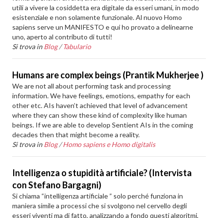
utili a vivere la cosiddetta era digitale da esseri umani, in modo
esistenziale e non solamente funzionale. Al nuovo Homo
sapiens serve un MANIFESTO e qui ho provato a delinearne
uno, aperto al contributo di tutti!
Si trova in
Blog
/
Tabulario
Humans are complex beings (Prantik Mukherjee )
We are not all about performing task and processing
information. We have feelings, emotions, empathy for each
other etc. AIs haven’t achieved that level of advancement
where they can show these kind of complexity like human
beings. If we are able to develop Sentient AIs in the coming
decades then that might become a reality.
Si trova in
Blog
/
Homo sapiens e Homo digitalis
Intelligenza o stupidità artificiale? (Intervista
con Stefano Bargagni)
Si chiama “intelligenza artificiale ” solo perché funziona in
maniera simile a processi che si svolgono nel cervello degli
esseri viventi ma di fatto, analizzando a fondo questi algoritmi,