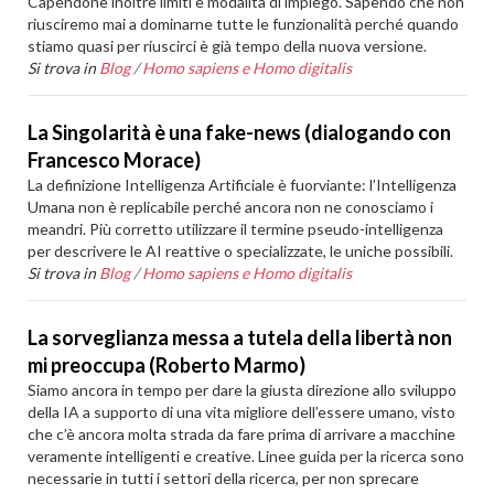
Capendone inoltre limiti e modalità di impiego. Sapendo che non
riusciremo mai a dominarne tutte le funzionalità perché quando
stiamo quasi per riuscirci è già tempo della nuova versione.
Si trova in
Blog
/
Homo sapiens e Homo digitalis
La Singolarità è una fake-news (dialogando con
Francesco Morace)
La definizione Intelligenza Artificiale è fuorviante: l’Intelligenza
Umana non è replicabile perché ancora non ne conosciamo i
meandri. Più corretto utilizzare il termine pseudo-intelligenza
per descrivere le AI reattive o specializzate, le uniche possibili.
Si trova in
Blog
/
Homo sapiens e Homo digitalis
La sorveglianza messa a tutela della libertà non
mi preoccupa (Roberto Marmo)
Siamo ancora in tempo per dare la giusta direzione allo sviluppo
della IA a supporto di una vita migliore dell’essere umano, visto
che c’è ancora molta strada da fare prima di arrivare a macchine
veramente intelligenti e creative. Linee guida per la ricerca sono
necessarie in tutti i settori della ricerca, per non sprecare