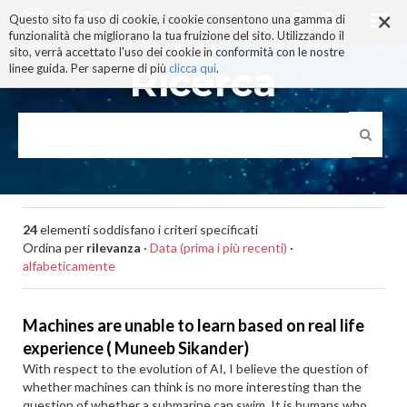
×
Salta
Questo sito fa uso di cookie, i cookie consentono una gamma di
ai
funzionalità che migliorano la tua fruizione del sito. Utilizzando il
contenuti.
sito, verrà accettato l'uso dei cookie in conformità con le nostre
|
Ricerca
linee guida. Per saperne di più
clicca qui
.
Salta
alla
navigazione
24
elementi soddisfano i criteri specificati
Ordina per
rilevanza
·
Data (prima i più recenti)
·
alfabeticamente
Machines are unable to learn based on real life
experience ( Muneeb Sikander)
With respect to the evolution of AI, I believe the question of
whether machines can think is no more interesting than the
question of whether a submarine can swim. It is humans who