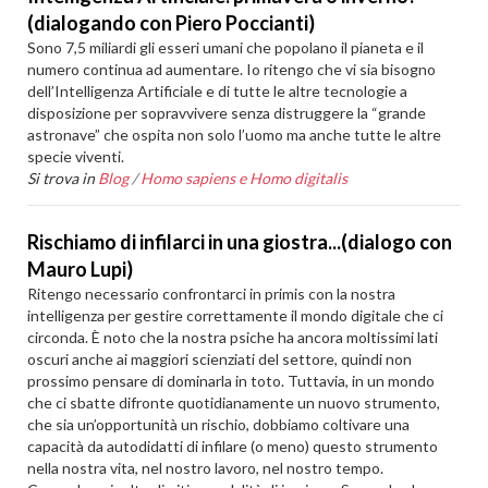
(dialogando con Piero Poccianti)
Sono 7,5 miliardi gli esseri umani che popolano il pianeta e il
numero continua ad aumentare. Io ritengo che vi sia bisogno
dell’Intelligenza Artificiale e di tutte le altre tecnologie a
disposizione per sopravvivere senza distruggere la “grande
astronave” che ospita non solo l’uomo ma anche tutte le altre
specie viventi.
Si trova in
Blog
/
Homo sapiens e Homo digitalis
Rischiamo di infilarci in una giostra...(dialogo con
Mauro Lupi)
Ritengo necessario confrontarci in primis con la nostra
intelligenza per gestire correttamente il mondo digitale che ci
circonda. È noto che la nostra psiche ha ancora moltissimi lati
oscuri anche ai maggiori scienziati del settore, quindi non
prossimo pensare di dominarla in toto. Tuttavia, in un mondo
che ci sbatte difronte quotidianamente un nuovo strumento,
che sia un’opportunità un rischio, dobbiamo coltivare una
capacità da autodidatti di infilare (o meno) questo strumento
nella nostra vita, nel nostro lavoro, nel nostro tempo.