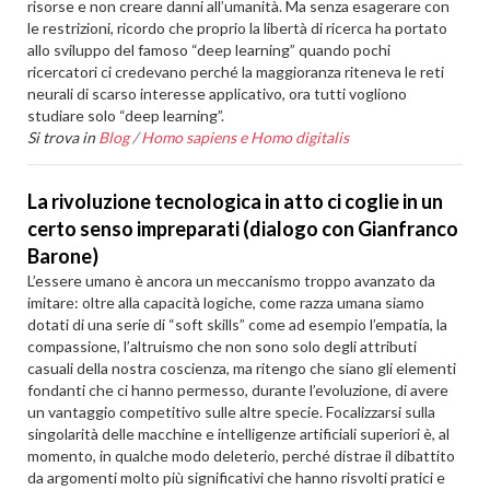
risorse e non creare danni all’umanità. Ma senza esagerare con
le restrizioni, ricordo che proprio la libertà di ricerca ha portato
allo sviluppo del famoso “deep learning” quando pochi
ricercatori ci credevano perché la maggioranza riteneva le reti
neurali di scarso interesse applicativo, ora tutti vogliono
studiare solo “deep learning”.
Si trova in
Blog
/
Homo sapiens e Homo digitalis
La rivoluzione tecnologica in atto ci coglie in un
certo senso impreparati (dialogo con Gianfranco
Barone)
L’essere umano è ancora un meccanismo troppo avanzato da
imitare: oltre alla capacità logiche, come razza umana siamo
dotati di una serie di “soft skills” come ad esempio l’empatia, la
compassione, l’altruismo che non sono solo degli attributi
casuali della nostra coscienza, ma ritengo che siano gli elementi
fondanti che ci hanno permesso, durante l’evoluzione, di avere
un vantaggio competitivo sulle altre specie. Focalizzarsi sulla
singolarità delle macchine e intelligenze artificiali superiori è, al
momento, in qualche modo deleterio, perché distrae il dibattito
da argomenti molto più significativi che hanno risvolti pratici e