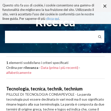
×
Salta
Questo sito fa uso di cookie, i cookie consentono una gamma di
ai
funzionalità che migliorano la tua fruizione del sito. Utilizzando il
contenuti.
sito, verrà accettato l'uso dei cookie in conformità con le nostre
|
Ricerca
linee guida. Per saperne di più
clicca qui
.
Salta
alla
navigazione
1
elementi soddisfano i criteri specificati
Ordina per
rilevanza
·
Data (prima i più recenti)
·
alfabeticamente
Tecnologia, tecnica, technik, technium
PILLOLE DI TECNOLOGIA CONSAPEVOLE - La parola
tecnologia può essere declinata in vari modi ma il suo significato
rimane legato alla sua terminologia. La parola è composta da due
termini di origine greca, techne e logos ed indica che, come il