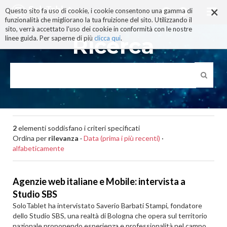
×
Salta
Questo sito fa uso di cookie, i cookie consentono una gamma di
ai
funzionalità che migliorano la tua fruizione del sito. Utilizzando il
contenuti.
sito, verrà accettato l'uso dei cookie in conformità con le nostre
|
Ricerca
linee guida. Per saperne di più
clicca qui
.
Salta
alla
navigazione
2
elementi soddisfano i criteri specificati
Ordina per
rilevanza
·
Data (prima i più recenti)
·
alfabeticamente
Agenzie web italiane e Mobile: intervista a
Studio SBS
SoloTablet ha intervistato Saverio Barbati Stampi, fondatore
dello Studio SBS, una realtà di Bologna che opera sul territorio
nazionale proponendo esperienza e professionalità nel campo