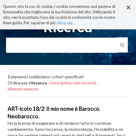
×
Salta
Questo sito fa uso di cookie, i cookie consentono una gamma di
ai
funzionalità che migliorano la tua fruizione del sito. Utilizzando il
contenuti.
sito, verrà accettato l'uso dei cookie in conformità con le nostre
|
Ricerca
linee guida. Per saperne di più
clicca qui
.
Salta
alla
navigazione
1
elementi soddisfano i criteri specificati
Ordina per
rilevanza
·
Data (prima i più recenti)
·
alfabeticamente
ART-icolo 18/2: Il mio nome è Barocco.
Neobarocco.
Ho la licenza di esagerare e di rendere l’arte in continuo
cambiamento. Sono l’eccesso, la mutevolezza, l’instabilità e mi
piace far vedere oggetti ed umani in dettagli e frammenti. Se ci