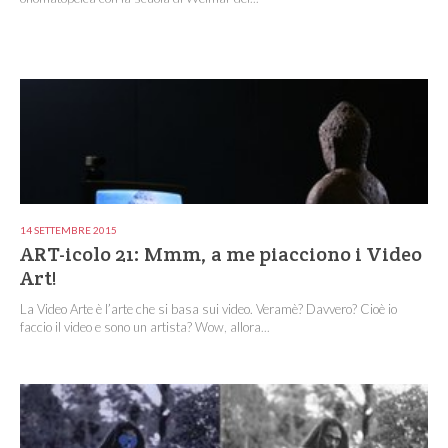
14 SETTEMBRE 2015
ART-icolo 21: Mmm, a me piacciono i Video
Art!
La Video Arte è l’arte che si basa sui video. Veramè? Davvero? Cioè io
faccio il video e sono un artista? Wow, allora...