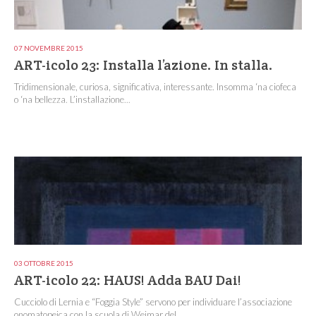
07 NOVEMBRE 2015
ART-icolo 23: Installa l’azione. In stalla.
Tridimensionale, curiosa, significativa, interessante. Insomma ‘na ciofeca
o ‘na bellezza. L’installazione...
03 OTTOBRE 2015
ART-icolo 22: HAUS! Adda BAU Dai!
Cucciolo di Lernia e “Foggia Style” servono per individuare l’associazione
onomatopeica con la scuola di Weimar del...