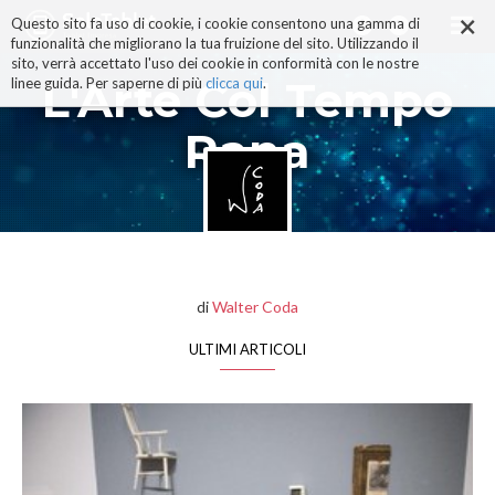
×
Salta
Questo sito fa uso di cookie, i cookie consentono una gamma di
ai
funzionalità che migliorano la tua fruizione del sito. Utilizzando il
contenuti.
sito, verrà accettato l'uso dei cookie in conformità con le nostre
|
L'Arte Col Tempo
linee guida. Per saperne di più
clicca qui
.
Salta
alla
Rana
navigazione
di
Walter Coda
ULTIMI ARTICOLI