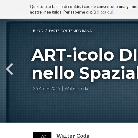
Questo sito fa uso di cookie, i cookie consentono una gamma di
BLOG
TECNOCONSAPEVOLEZZ
nostre linee guida. Per saperne di più
clicca qui
.
Salta
ai
contenuti.
/
BLOG
L'ARTE COL TEMPO RANA
|
Salta
ART-icolo D
alla
navigazione
nello Spazia
26 Aprile 2015
Walter Coda
Walter Coda