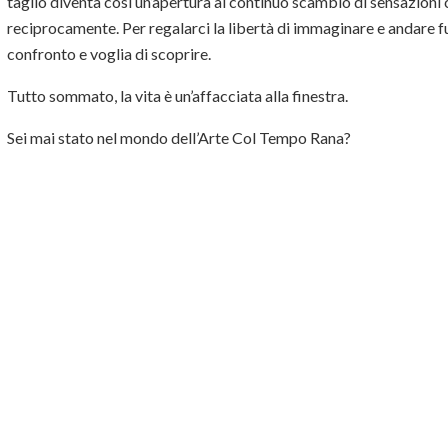
taglio diventa così un’apertura al continuo scambio di sensazioni
reciprocamente. Per regalarci la libertà di immaginare e andare fu
confronto e voglia di scoprire.
Tutto sommato, la vita è un’affacciata alla finestra.
Sei mai stato nel mondo dell’Arte Col Tempo Rana?