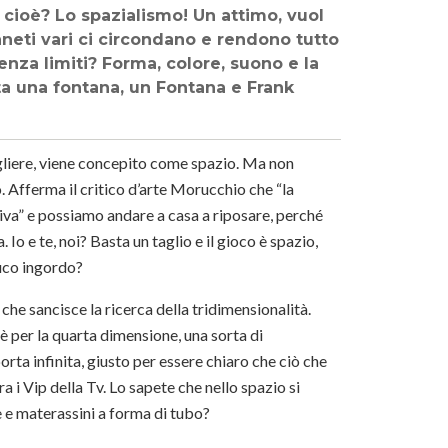
 E cioè? Lo spazialismo! Un attimo, vuol
aneti vari ci circondano e rendono tutto
enza limiti? Forma, colore, suono e la
sta una fontana, un Fontana e Frank
ogliere, viene concepito come spazio. Ma non
 Afferma il critico d’arte Morucchio che “la
visiva” e possiamo andare a casa a riposare, perché
. Io e te, noi? Basta un taglio e il gioco è spazio,
ruco ingordo?
he sancisce la ricerca della tridimensionalità.
e è per la quarta dimensione, una sorta di
porta infinita, giusto per essere chiaro che ciò che
tra i Vip della Tv. Lo sapete che nello spazio si
e e materassini a forma di tubo?