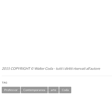
2015 COPYRIGHT © Walter Coda - tutti i diritti riservati all’autore
TAG
Professor
Contemporanea
arte
Coda