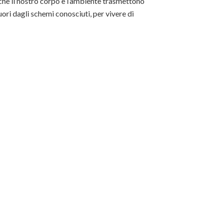
 che il nostro corpo e l’ambiente trasmettono
ori dagli schemi conosciuti, per vivere di