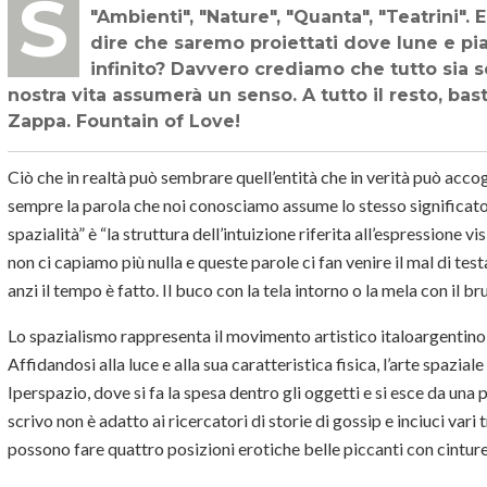
Spazio! Spazio! Fate largo: arrivano i "Concetti spaziali", "Buchi", "Tagli”, “Attese",
"Ambienti", "Nature", "Quanta", "Teatrini".
dire che saremo proiettati dove lune e pi
infinito? Davvero crediamo che tutto sia s
nostra vita assumerà un senso. A tutto il resto, ba
Zappa. Fountain of Love!
Ciò che in realtà può sembrare quell’entità che in verità può acc
sempre la parola che noi conosciamo assume lo stesso significato.
spazialità” è “la struttura dell’intuizione riferita all’espressione 
non ci capiamo più nulla e queste parole ci fan venire il mal di testa
anzi il tempo è fatto. Il buco con la tela intorno o la mela con il b
Lo spazialismo rappresenta il movimento artistico italoargentino c
Affidandosi alla luce e alla sua caratteristica fisica, l’arte spazial
Iperspazio, dove si fa la spesa dentro gli oggetti e si esce da una 
scrivo non è adatto ai ricercatori di storie di gossip e inciuci vari 
possono fare quattro posizioni erotiche belle piccanti con cintur