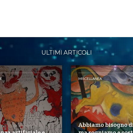
ULTIMI ARTICOLI
E
MISCELLANEA
Abbiamo bisogno di
enza artificiale e
ma sogniamo e cos