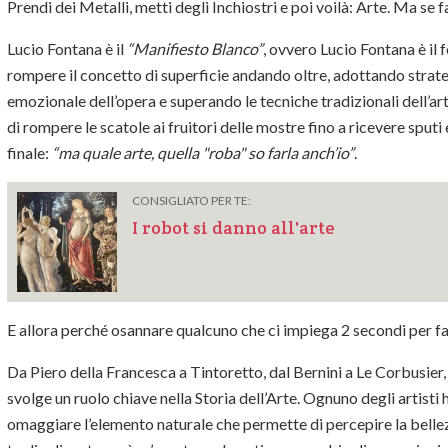
Prendi dei Metalli, metti degli Inchiostri e poi voilà: Arte. Ma se 
Lucio Fontana è il
“Manifiesto Blanco”
, ovvero Lucio Fontana è il 
rompere il concetto di superficie andando oltre, adottando strat
emozionale dell’opera e superando le tecniche tradizionali dell’arte
di rompere le scatole ai fruitori delle mostre fino a ricevere sputi
finale:
“ma quale arte, quella "roba" so farla anch’io”
.
CONSIGLIATO PER TE:
I robot si danno all'arte
E allora perché osannare qualcuno che ci impiega 2 secondi per f
Da Piero della Francesca a Tintoretto, dal Bernini a Le Corbusier,
svolge un ruolo chiave nella Storia dell’Arte. Ognuno degli artisti
omaggiare l’elemento naturale che permette di percepire la bellezza