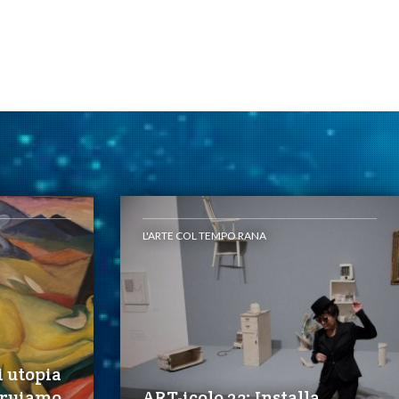
L'ARTE COL TEMPO RANA
 utopia
truiamo
ART-icolo 23: Installa