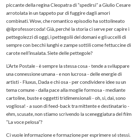
piccante della regina Cleopatra di “spedirsi” a Giulio Cesare
arrotolata in un tappeto pur di fuggire dagli amori
combinati. Wow, che romantico episodio ha sottolineato
@ilprofessorcoda! Già, perché la storia ci serve per capire i
pettegolezzi di oggi, i pettegolii del domani e gli uccelli di
sempre con becchi lunghi e zampe sottili come fettuccine di
carote nell’insalata. Siete delle pettegole?
L’Arte Postale - è sempre la stessa cosa - tende a sviluppare
una connessione umana - e non lucrosa - delle energie di
artisti - Fluxus, Dada e chi osa - per condividere idee su un
tema comune - dalla pace alla moglie formosa - mediante
cartoline, buste e oggetti tridimensionali - oh, si, dai, sono
vogliosa! - a suon di feed-back tra mittente e destinatario -
ehm, scusate, non stiamo scrivendo la sceneggiatura del film
“La voce pelosa”?
Ci vuole informazione e formazione per esprimere sé stessi.