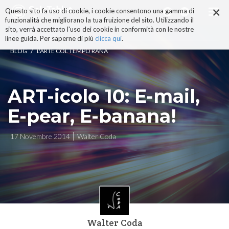
×
Salta
Questo sito fa uso di cookie, i cookie consentono una gamma di
ai
funzionalità che migliorano la tua fruizione del sito. Utilizzando il
contenuti.
sito, verrà accettato l'uso dei cookie in conformità con le nostre
|
linee guida. Per saperne di più
clicca qui
.
Salta
/
BLOG
L'ARTE COL TEMPO RANA
alla
navigazione
ART-icolo 10: E-mail,
E-pear, E-banana!
17 Novembre 2014
Walter Coda
Walter Coda