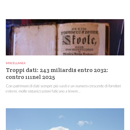
MISCELLANEA
Troppi dati: 243 miliardi$ entro 2032:
contro 111nel 2025
Con patrimoni di dati sempre più vasti e un numero crescente di fornitori
esterni, molte organizzazioni faticano a tenere...