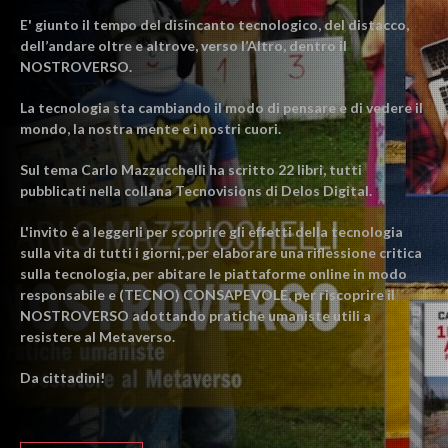
E' giunto il tempo del disincanto tecnologico, del distacco,
dell’andare oltre e altrove, verso l’Altro, dentro il
NOSTROVERSO.
La tecnologia sta cambiando il modo di pensare e di vedere il
mondo, la nostra mente e i nostri cuori.
Sul tema Carlo Mazzucchelli ha scritto 22 libri, tutti
pubblicati nella collana Tecnovisions di Delos Digital.
L'invito è a leggerli per scoprire gli effetti della tecnologia
sulla vita di tutti i giorni, per elaborare una riflessione critica
sulla tecnologia, per abitare le piattaforme online in modo
responsabile e (TECNO) CONSAPEVOLE, per riscoprire il
NOSTROVERSO adottando pratiche umaniste utili a
resistere al Metaverso.
Da cittadini!