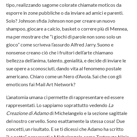
tipo, realizzando sagome colorate chiamate moticos da
esporre in zone pubbliche o da inviare ad amici e parenti.
Solo? Johnson sfida Johnson non per creare un nuovo
shampoo, giocare a calcio, basket o correre più di Mennea,
ma per mostrare che “i giochi di parole non sono solo un
gioco” come scriveva l’assurdo Alfred Jarry. Suono e
nonsense creano ciò che i fruitori dell’arte chiamano
bellezza dell’anima, talento, genialità, e decide di inviare le
sue opere a sconosciuti, dando vita al fenomeno postale
americano. Chiaro come un Nero d’Avola. Sai che con gli
emoticons fai Mail Art Network?
L’anatomia umana ci permette di rappresentare ed essere
rappresentati. Lo sappiamo soprattutto vedendo
La
Creazione di Adamo
di Michelangelo e la sezione sagittale
del nostro cervello. Sono esattamente la stessa cosa! Due
concetti, un risultato. E se ti dicessi che Adamo ha scritto
“La notte”, penseresti a Michelangelo come Tartaruga Ninja