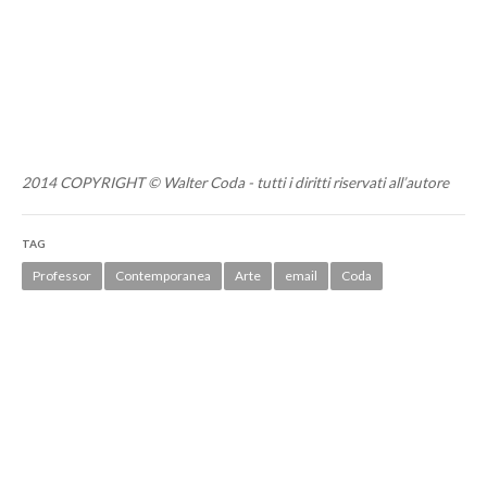
2014 COPYRIGHT © Walter Coda - tutti i diritti riservati all’autore
TAG
Professor
Contemporanea
Arte
email
Coda