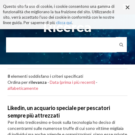
×
Salta
Questo sito fa uso di cookie, i cookie consentono una gamma di
ai
funzionalità che migliorano la tua fruizione del sito. Utilizzando il
contenuti.
sito, verrà accettato l'uso dei cookie in conformità con le nostre
|
Ricerca
linee guida. Per saperne di più
clicca qui
.
Salta
alla
navigazione
8
elementi soddisfano i criteri specificati
Ordina per
rilevanza
·
Data (prima i più recenti)
·
alfabeticamente
Likedin, un acquario speciale per pescatori
sempre più attrezzati
Per il mio tredicesimo e-book sulla tecnologia ho deciso di
concentrarmi sulle numerose truffe di cui sono vittime migliaia
di individui ma anche aziende e organizzazioni, siano esse private