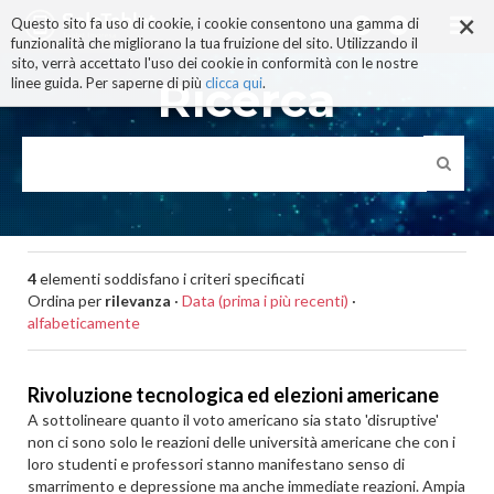
×
Salta
Questo sito fa uso di cookie, i cookie consentono una gamma di
ai
funzionalità che migliorano la tua fruizione del sito. Utilizzando il
contenuti.
sito, verrà accettato l'uso dei cookie in conformità con le nostre
|
Ricerca
linee guida. Per saperne di più
clicca qui
.
Salta
alla
navigazione
4
elementi soddisfano i criteri specificati
Ordina per
rilevanza
·
Data (prima i più recenti)
·
alfabeticamente
Rivoluzione tecnologica ed elezioni americane
A sottolineare quanto il voto americano sia stato 'disruptive'
non ci sono solo le reazioni delle università americane che con i
loro studenti e professori stanno manifestano senso di
smarrimento e depressione ma anche immediate reazioni. Ampia