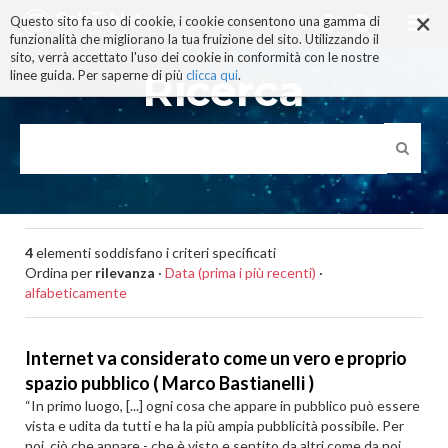
×
Salta
Questo sito fa uso di cookie, i cookie consentono una gamma di
ai
funzionalità che migliorano la tua fruizione del sito. Utilizzando il
contenuti.
sito, verrà accettato l'uso dei cookie in conformità con le nostre
|
Ricerca
linee guida. Per saperne di più
clicca qui
.
Salta
alla
navigazione
4
elementi soddisfano i criteri specificati
Ordina per
rilevanza
·
Data (prima i più recenti)
·
alfabeticamente
Internet va considerato come un vero e proprio
spazio pubblico ( Marco Bastianelli )
“In primo luogo, [...] ogni cosa che appare in pubblico può essere
vista e udita da tutti e ha la più ampia pubblicità possibile. Per
noi, ciò che appare - che è visto e sentito da altri come da noi