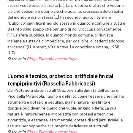
stessi - costituisce la realtà […]. La presenza di altri, che vedono
ciò che vediamo e odono ciò che udiamo, ci assicura della realtà
del mondo e di noi stessi […] In secondo luogo, il termine
“pubblico” significa il mondo stesso in quanto è comune a tutti e
distinto dallo spazio che ognuno di noi vi occupa privatamente
[...] La sfera pubblica, in quanto mondo comune, ci riunisce
insieme e tuttavia ci impedisce, per così dire, di caderci addosso
a vicenda” (H. Arendt, Vita Activa. La condizione umana, 1958,
II.7).
Si trova in
Blog
/
Filosofia e tecnologia
L’uomo è tecnico, protetico, artificiale fin dai
tempi primitivi (Rossella Fabbrichesi)
Dal Protagora platonico all’Orazione sulla dignità dell’uomo di
Pico della Mirandola, l’uomo è definito come l’essere che non ha
strumenti e dotazioni peculiari, ma ha natura indefinita e
dunque può divenire quello che vuole, angelo o fiera. La sua
natura è ‘naturalmente’ irrobustita con protesi e tecniche
avventizie, è estranea, strumentale, dotata di arti (arti-ficiale) e
astuzie per sopperire alle proprie deficienze strutturali.
Si trova in
Blog
/
Filosofia e tecnologia