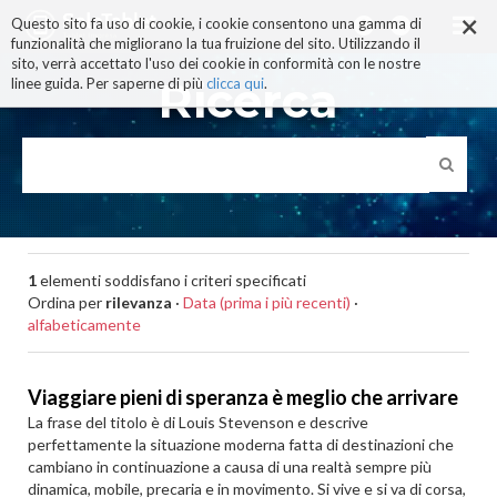
×
Salta
Questo sito fa uso di cookie, i cookie consentono una gamma di
ai
funzionalità che migliorano la tua fruizione del sito. Utilizzando il
contenuti.
sito, verrà accettato l'uso dei cookie in conformità con le nostre
|
Ricerca
linee guida. Per saperne di più
clicca qui
.
Salta
alla
navigazione
1
elementi soddisfano i criteri specificati
Ordina per
rilevanza
·
Data (prima i più recenti)
·
alfabeticamente
Viaggiare pieni di speranza è meglio che arrivare
La frase del titolo è di Louis Stevenson e descrive
perfettamente la situazione moderna fatta di destinazioni che
cambiano in continuazione a causa di una realtà sempre più
dinamica, mobile, precaria e in movimento. Si vive e si va di corsa,