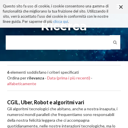
×
Salta
Questo sito fa uso di cookie, i cookie consentono una gamma di
ai
funzionalità che migliorano la tua fruizione del sito. Utilizzando il
contenuti.
sito, verrà accettato l'uso dei cookie in conformità con le nostre
|
Ricerca
linee guida. Per saperne di più
clicca qui
.
Salta
alla
navigazione
6
elementi soddisfano i criteri specificati
Ordina per
rilevanza
·
Data (prima i più recenti)
·
alfabeticamente
CGIL, Uber, Robot e algoritmi vari
Gli algoritmi tecnologici che abitano, anche a nostra insaputa, i
numerosi mondi paralleli che frequentiamo sono responsabili
della nostra felicità leggera che ci accompagna
quotidianamente, nelle nostre interazioni tecnologiche, ma lo