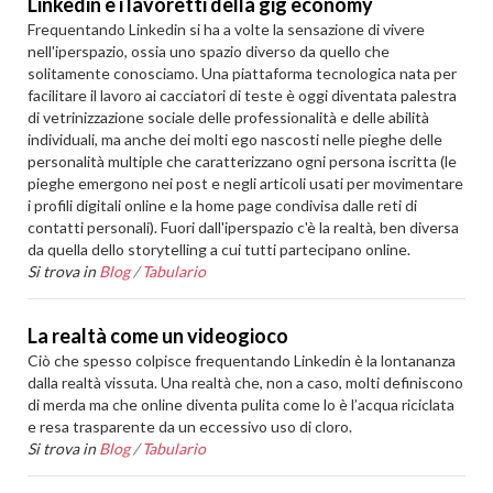
Linkedin e i lavoretti della gig economy
Frequentando Linkedin si ha a volte la sensazione di vivere
nell'iperspazio, ossia uno spazio diverso da quello che
solitamente conosciamo. Una piattaforma tecnologica nata per
facilitare il lavoro ai cacciatori di teste è oggi diventata palestra
di vetrinizzazione sociale delle professionalità e delle abilità
individuali, ma anche dei molti ego nascosti nelle pieghe delle
personalità multiple che caratterizzano ogni persona iscritta (le
pieghe emergono nei post e negli articoli usati per movimentare
i profili digitali online e la home page condivisa dalle reti di
contatti personali). Fuori dall'iperspazio c'è la realtà, ben diversa
da quella dello storytelling a cui tutti partecipano online.
Si trova in
Blog
/
Tabulario
La realtà come un videogioco
Ciò che spesso colpisce frequentando Linkedin è la lontananza
dalla realtà vissuta. Una realtà che, non a caso, molti definiscono
di merda ma che online diventa pulita come lo è l’acqua riciclata
e resa trasparente da un eccessivo uso di cloro.
Si trova in
Blog
/
Tabulario