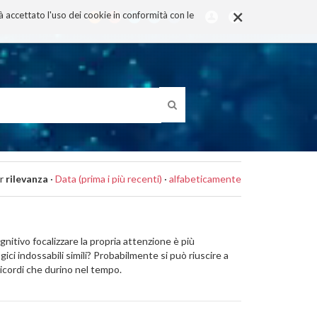
×
rà accettato l'uso dei cookie in conformità con le
r
rilevanza
·
Data (prima i più recenti)
·
alfabeticamente
ognitivo focalizzare la propria attenzione è più
ci indossabili simili? Probabilmente si può riuscire a
ricordi che durino nel tempo.