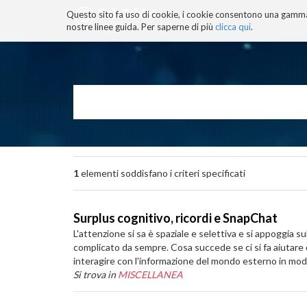
Questo sito fa uso di cookie, i cookie consentono una gamma di
BLOG
TECNOCONSAPEVOLEZZ
nostre linee guida. Per saperne di più
clicca qui
.
Salta
ai
contenuti.
|
Salta
alla
navigazione
1
elementi soddisfano i criteri specificati
Surplus cognitivo, ricordi e SnapChat
L'attenzione si sa è spaziale e selettiva e si appoggia su
complicato da sempre. Cosa succede se ci si fa aiutare d
interagire con l'informazione del mondo esterno in modo
Si trova in
MISCELLANEA