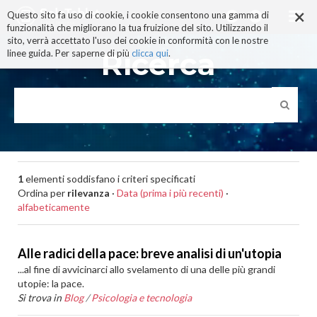
×
Salta
Questo sito fa uso di cookie, i cookie consentono una gamma di
ai
funzionalità che migliorano la tua fruizione del sito. Utilizzando il
contenuti.
sito, verrà accettato l'uso dei cookie in conformità con le nostre
|
Ricerca
linee guida. Per saperne di più
clicca qui
.
Salta
alla
navigazione
1
elementi soddisfano i criteri specificati
Ordina per
rilevanza
·
Data (prima i più recenti)
·
alfabeticamente
Alle radici della pace: breve analisi di un'utopia
...al fine di avvicinarci allo svelamento di una delle più grandi
utopie: la pace.
Si trova in
Blog
/
Psicologia e tecnologia