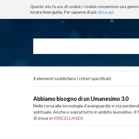
Questo sito fa uso di cookie, i cookie consentono una gamma di
BLOG
TECNOCONSAPEVOLEZZ
nostre linee guida. Per saperne di più
clicca qui
.
Salta
ai
contenuti.
|
Salta
alla
navigazione
1
elementi soddisfano i criteri specificati
Abbiamo bisogno di un Umanesimo 3.0
Nella corsa alla tecnologia d’avanguardia si sta perdendo 
spirituale. Anche e soprattutto in ambito lavorativo. Il
Si trova in
MISCELLANEA