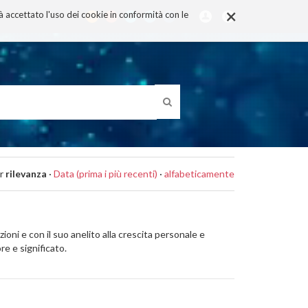
×
rà accettato l'uso dei cookie in conformità con le
r
rilevanza
·
Data (prima i più recenti)
·
alfabeticamente
ioni e con il suo anelito alla crescita personale e
re e significato.