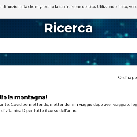
 funzionalità che migliorano la tua fruizione del sito. Utilizzando il sito, ver
A
TECNOBIBLIOGRAFIA
I MIEI LIBRI
PROGETTO
Ricerca
Ordina pe
𝕚𝕠 𝕝𝕒 𝕞𝕠𝕟𝕥𝕒𝕘𝕟𝕒!
. Tante, Covid permettendo, mettendomi in viaggio dopo aver viaggiato le
 di vitamina D per tutto il corso dell’anno.