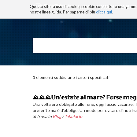
Questo sito fa uso di cookie, i cookie consentono una gamma di
BLOG
TECNOCONSAPEVOLEZZ
nostre linee guida. Per saperne di più
clicca qui
.
Salta
ai
contenuti.
|
Salta
alla
navigazione
1
elementi soddisfano i criteri specificati
⛰️⛰️⛰️𝕌𝕟’𝕖𝕤𝕥𝕒𝕥𝕖 𝕒𝕝 𝕞𝕒𝕣𝕖? 𝔽𝕠𝕣𝕤𝕖 𝕞𝕖𝕘𝕝
Una volta ero obbligato alle ferie, oggi faccio vacanze
preferite ma è d’obbligo. Un modo per evitare di nutrirsi
Si trova in
Blog
/
Tabulario