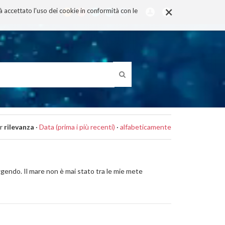
×
rà accettato l'uso dei cookie in conformità con le
r
rilevanza
·
Data (prima i più recenti)
·
alfabeticamente
ggendo. Il mare non è mai stato tra le mie mete