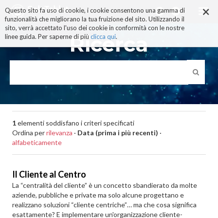
×
Salta
Questo sito fa uso di cookie, i cookie consentono una gamma di
ai
funzionalità che migliorano la tua fruizione del sito. Utilizzando il
contenuti.
sito, verrà accettato l'uso dei cookie in conformità con le nostre
|
Ricerca
linee guida. Per saperne di più
clicca qui
.
Salta
alla
navigazione
1
elementi soddisfano i criteri specificati
Ordina per
rilevanza
·
Data (prima i più recenti)
·
alfabeticamente
Il Cliente al Centro
La “centralità del cliente” è un concetto sbandierato da molte
aziende, pubbliche e private ma solo alcune progettano e
realizzano soluzioni “cliente centriche”… ma che cosa significa
esattamente? E implementare un'organizzazione cliente-