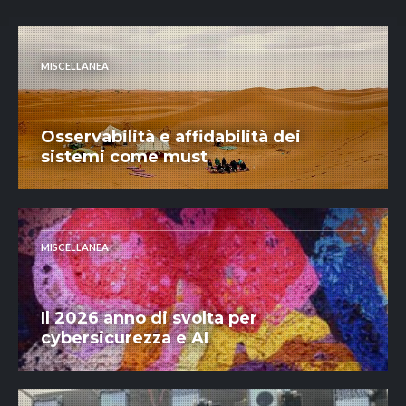
MISCELLANEA
Osservabilità e affidabilità dei
sistemi come must
MISCELLANEA
Il 2026 anno di svolta per
cybersicurezza e AI