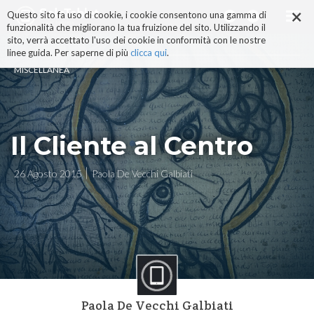
×
Salta
Questo sito fa uso di cookie, i cookie consentono una gamma di
ai
funzionalità che migliorano la tua fruizione del sito. Utilizzando il
contenuti.
sito, verrà accettato l'uso dei cookie in conformità con le nostre
|
linee guida. Per saperne di più
clicca qui
.
Salta
MISCELLANEA
alla
navigazione
Il Cliente al Centro
26 Agosto 2015
Paola De Vecchi Galbiati
Paola De Vecchi Galbiati