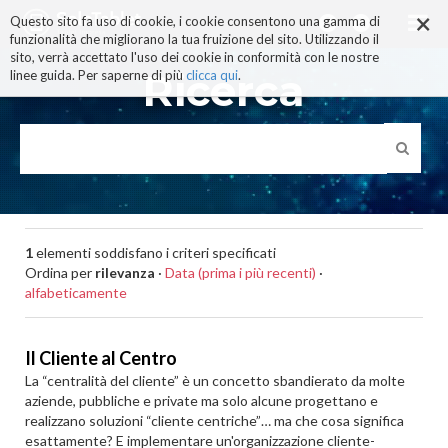
×
Salta
Questo sito fa uso di cookie, i cookie consentono una gamma di
ai
funzionalità che migliorano la tua fruizione del sito. Utilizzando il
contenuti.
sito, verrà accettato l'uso dei cookie in conformità con le nostre
|
Ricerca
linee guida. Per saperne di più
clicca qui
.
Salta
alla
navigazione
1
elementi soddisfano i criteri specificati
Ordina per
rilevanza
·
Data (prima i più recenti)
·
alfabeticamente
Il Cliente al Centro
La “centralità del cliente” è un concetto sbandierato da molte
aziende, pubbliche e private ma solo alcune progettano e
realizzano soluzioni “cliente centriche”… ma che cosa significa
esattamente? E implementare un'organizzazione cliente-