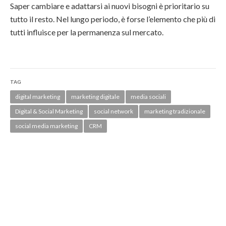
Saper cambiare e adattarsi ai nuovi bisogni è prioritario su
tutto il resto. Nel lungo periodo, è forse l’elemento che più di
tutti influisce per la permanenza sul mercato.
TAG
digital marketing
marketing digitale
media sociali
Digital & Social Marketing
social network
marketing tradizionale
social media marketing
CRM