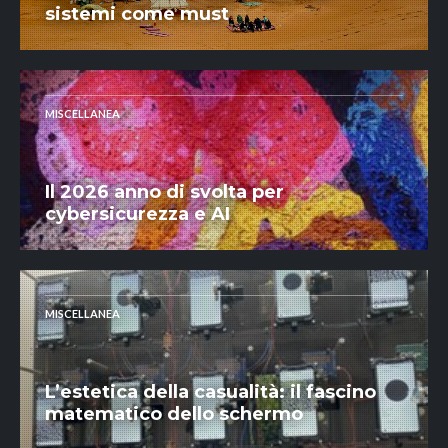
sistemi come must
MISCELLANEA
Il 2026 anno di svolta per
cybersicurezza e AI
MISCELLANEA
L’estetica della casualità: il fascino
matematico dello schermo