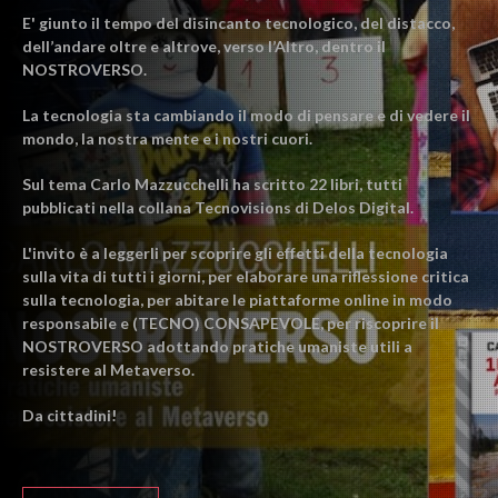
E' giunto il tempo del disincanto tecnologico, del distacco,
dell’andare oltre e altrove, verso l’Altro, dentro il
NOSTROVERSO.
La tecnologia sta cambiando il modo di pensare e di vedere il
mondo, la nostra mente e i nostri cuori.
Sul tema Carlo Mazzucchelli ha scritto 22 libri, tutti
pubblicati nella collana Tecnovisions di Delos Digital.
L'invito è a leggerli per scoprire gli effetti della tecnologia
sulla vita di tutti i giorni, per elaborare una riflessione critica
sulla tecnologia, per abitare le piattaforme online in modo
responsabile e (TECNO) CONSAPEVOLE, per riscoprire il
NOSTROVERSO adottando pratiche umaniste utili a
resistere al Metaverso.
Da cittadini!