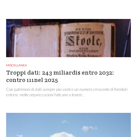
MISCELLANEA
Troppi dati: 243 miliardi$ entro 2032:
contro 111nel 2025
Con patrimoni di dati sempre più vasti e un numero crescente di fornitori
esterni, molte organizzazioni faticano a tenere...