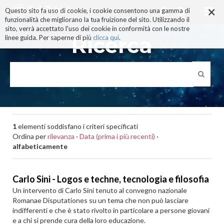
×
Salta
Questo sito fa uso di cookie, i cookie consentono una gamma di
ai
funzionalità che migliorano la tua fruizione del sito. Utilizzando il
contenuti.
sito, verrà accettato l'uso dei cookie in conformità con le nostre
|
Ricerca
linee guida. Per saperne di più
clicca qui
.
Salta
alla
navigazione
1
elementi soddisfano i criteri specificati
Ordina per
rilevanza
·
Data (prima i più recenti)
·
alfabeticamente
Carlo Sini - Logos e techne, tecnologia e filosofia
Un intervento di Carlo Sini tenuto al convegno nazionale
Romanae Disputationes su un tema che non può lasciare
indifferenti e che è stato rivolto in particolare a persone giovani
e a chi si prende cura della loro educazione.