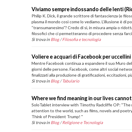
Viviamo sempre indossando delle lenti (Ri
Philip K. Dick, il grande scrittore di fantascienza (e fi
plasma il mondo così come lo vediamo. L’illusione è di p
“transumanesimo”? Credo di sì, in misura ampia o ridotta
filosofici che ci permetteranno di procedere senza farc
Si trova in
Blog
/
Filosofia e tecnologia
Voliere e acquari di Facebook per uccellini 
Mentre Facebook continua a espandere il suo Muro delle F
giorni delle persone. Facebook, come altri social networ
finalizzati alla produzione di gratificazioni, eccitazioni, pia
Si trova in
Blog
/
Tabulario
Where we find meaning in our lives canno
SoloTablet interview with Timothy Radcliffe OP: "The n
attention to the world, such as films, novels and poet
Think of President Trump! "
Si trova in
Blog
/
Religione e Tecnologia