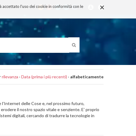
×
rà accettato l'uso dei cookie in conformità con le
r
rilevanza
·
Data (prima i più recenti)
·
alfabeticamente
me l’Internet delle Cose e, nel prossimo futuro,
 erodere il nostro spazio vitale e senziente. E’ proprio
stemi digitali, cercando di tradurre la tecnologie in