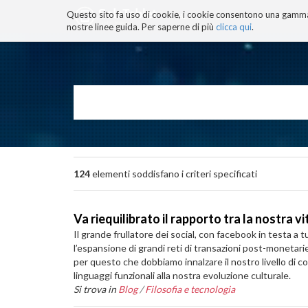
Questo sito fa uso di cookie, i cookie consentono una gamma di
BLOG
TECNOCONSAPEVOLEZZ
nostre linee guida. Per saperne di più
clicca qui
.
Salta
ai
contenuti.
|
Salta
alla
navigazione
124
elementi soddisfano i criteri specificati
Va riequilibrato il rapporto tra la nostra v
Il grande frullatore dei social, con facebook in testa a t
l’espansione di grandi reti di transazioni post-monetarie
per questo che dobbiamo innalzare il nostro livello di co
linguaggi funzionali alla nostra evoluzione culturale.
Si trova in
Blog
/
Filosofia e tecnologia