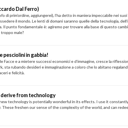
ccardo Dal Ferro)
losofo di prim’ordine, aggiungerei), l’ha detto in maniera impeccabile nei 
ossedere il mondo. Le lenti di domani saranno quelle della tecnologia, de
. Il punto fondamentale è: agiremo per trovare alla base di questo cambiam
i troppo male?
e pesciolini in gabbia!
acce e a mietere successi economici e d’immagine, cresce la riflessione cr
k, sta rubando desideri e immaginazione a coloro che lo abitano regalando
ceri e felicità.
t derive from technology
ew technology is potentially wonderful in its effects. I use it constant
ry. These freshen our sense of the complexity of the world, and can rede