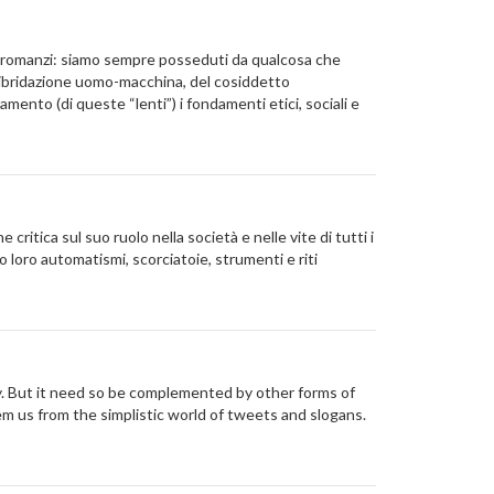
suoi romanzi: siamo sempre posseduti da qualcosa che
ll’ibridazione uomo-macchina, del cosiddetto
ento (di queste “lenti”) i fondamenti etici, sociali e
itica sul suo ruolo nella società e nelle vite di tutti i
 loro automatismi, scorciatoie, strumenti e riti
ly. But it need so be complemented by other forms of
em us from the simplistic world of tweets and slogans.