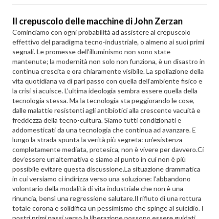
Il crepuscolo delle macchine di John Zerzan
Cominciamo con ogni probabilità ad assistere al crepuscolo
effettivo del paradigma tecno-industriale, o almeno ai suoi primi
segnali. Le promesse dell’illuminismo non sono state
mantenute; la modernità non solo non funziona, è un disastro in
continua crescita e ora chiaramente visibile. La spoliazione della
vita quotidiana va di pari passo con quella dell’ambiente fisico e
la crisi si acuisce. L’ultima ideologia sembra essere quella della
tecnologia stessa. Ma la tecnologia sta peggiorando le cose,
dalle malattie resistenti agli antibiotici alla crescente vacuità e
freddezza della tecno-cultura. Siamo tutti condizionati e
addomesticati da una tecnologia che continua ad avanzare. E
lungo la strada spunta la verità più segreta: un’esistenza
completamente mediata, protesica, non è vivere per davvero.Ci
dev’essere un’alternativa e siamo al punto in cui non è più
possibile evitare questa discussione.La situazione drammatica
in cui versiamo ci indirizza verso una soluzione: l’abbandono
volontario della modalità di vita industriale che non è una
rinuncia, bensì una regressione salutare.Il rifiuto di una rottura
totale corona e solidifica un pessimismo che spinge al suicidio. I
nostri primi passi verso la liberazione possono essere guidati