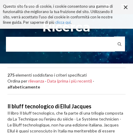
×
Salta
Questo sito fa uso di cookie, i cookie consentono una gamma di
ai
funzionalità che migliorano la tua fruizione del sito. Utilizzando il
contenuti.
sito, verrà accettato l'uso dei cookie in conformità con le nostre
|
Ricerca
linee guida. Per saperne di più
clicca qui
.
Salta
alla
navigazione
275
elementi soddisfano i criteri specificati
Ordina per
rilevanza
·
Data (prima i più recenti)
·
alfabeticamente
Il bluff tecnologico di Ellul Jacques
Il libro Il bluff tecnologico, che fa parte di una trilogia composta
da La Technique ou l'enjeu du siécle - Le Système technicien -
Le Bluff technologique, non ha una edizione italiana. Jacques
Ellul è quasi sconosciuto in Italia ma meriterebbe di essere