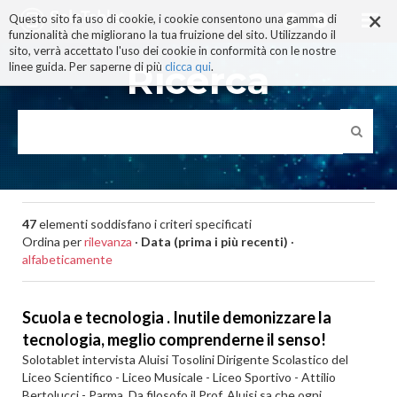
×
Salta
Questo sito fa uso di cookie, i cookie consentono una gamma di
ai
funzionalità che migliorano la tua fruizione del sito. Utilizzando il
contenuti.
sito, verrà accettato l'uso dei cookie in conformità con le nostre
|
Ricerca
linee guida. Per saperne di più
clicca qui
.
Salta
alla
navigazione
47
elementi soddisfano i criteri specificati
Ordina per
rilevanza
·
Data (prima i più recenti)
·
alfabeticamente
Scuola e tecnologia . Inutile demonizzare la
tecnologia, meglio comprenderne il senso!
Solotablet intervista Aluisi Tosolini Dirigente Scolastico del
Liceo Scientifico - Liceo Musicale - Liceo Sportivo - Attilio
Bertolucci - Parma. Da filosofo il Prof. Aluisi sa che ogni