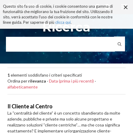
×
Salta
Questo sito fa uso di cookie, i cookie consentono una gamma di
ai
funzionalità che migliorano la tua fruizione del sito. Utilizzando il
contenuti.
sito, verrà accettato l'uso dei cookie in conformità con le nostre
|
Ricerca
linee guida. Per saperne di più
clicca qui
.
Salta
alla
navigazione
1
elementi soddisfano i criteri specificati
Ordina per
rilevanza
·
Data (prima i più recenti)
·
alfabeticamente
Il Cliente al Centro
La “centralità del cliente” è un concetto sbandierato da molte
aziende, pubbliche e private ma solo alcune progettano e
realizzano soluzioni “cliente centriche”… ma che cosa significa
esattamente? E implementare un'organizzazione cliente-