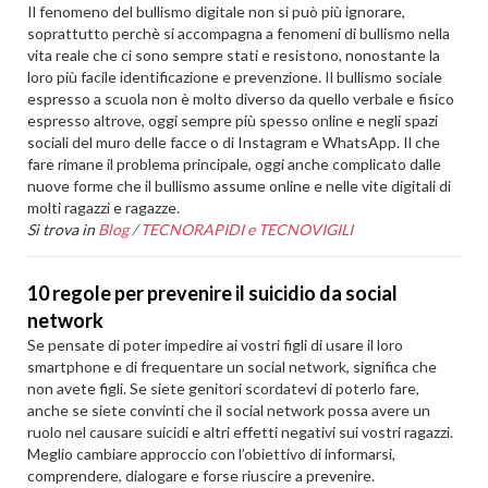
Il fenomeno del bullismo digitale non si può più ignorare,
soprattutto perchè si accompagna a fenomeni di bullismo nella
vita reale che ci sono sempre stati e resistono, nonostante la
loro più facile identificazione e prevenzione. Il bullismo sociale
espresso a scuola non è molto diverso da quello verbale e fisico
espresso altrove, oggi sempre più spesso online e negli spazi
sociali del muro delle facce o di Instagram e WhatsApp. Il che
fare rimane il problema principale, oggi anche complicato dalle
nuove forme che il bullismo assume online e nelle vite digitali di
molti ragazzi e ragazze.
Si trova in
Blog
/
TECNORAPIDI e TECNOVIGILI
10 regole per prevenire il suicidio da social
network
Se pensate di poter impedire ai vostri figli di usare il loro
smartphone e di frequentare un social network, significa che
non avete figli. Se siete genitori scordatevi di poterlo fare,
anche se siete convinti che il social network possa avere un
ruolo nel causare suicidi e altri effetti negativi sui vostri ragazzi.
Meglio cambiare approccio con l’obiettivo di informarsi,
comprendere, dialogare e forse riuscire a prevenire.