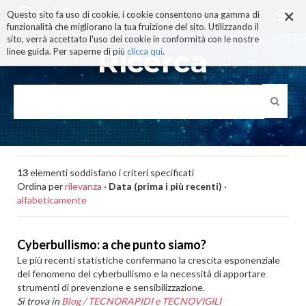
×
Salta
Questo sito fa uso di cookie, i cookie consentono una gamma di
ai
funzionalità che migliorano la tua fruizione del sito. Utilizzando il
contenuti.
sito, verrà accettato l'uso dei cookie in conformità con le nostre
|
Ricerca
linee guida. Per saperne di più
clicca qui
.
Salta
alla
navigazione
13
elementi soddisfano i criteri specificati
Ordina per
rilevanza
·
Data (prima i più recenti)
·
alfabeticamente
Cyberbullismo: a che punto siamo?
Le più recenti statistiche confermano la crescita esponenziale
del fenomeno del cyberbullismo e la necessità di apportare
strumenti di prevenzione e sensibilizzazione.
Si trova in
Blog
/
TECNORAPIDI e TECNOVIGILI