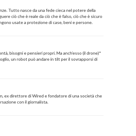
nze. Tutto nasce da una fede cieca nel potere della
uere ciò che è reale da ciò che è falso, ciò che è sicuro
engono usate a protezione di case, beni e persone.
ntà, bisogni e pensieri propri. Ma anch’esso (il drone)*
oglio, un robot può andare in tilt per il sovrapporsi di
n, ex direttore di Wired e fondatore di una società che
azione con il giornalista.