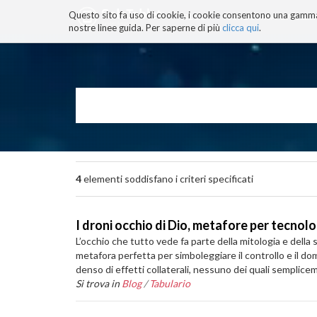
Questo sito fa uso di cookie, i cookie consentono una gamma di
BLOG
TECNOCONSAPEVOLEZZ
nostre linee guida. Per saperne di più
clicca qui
.
Salta
ai
contenuti.
|
Salta
alla
navigazione
4
elementi soddisfano i criteri specificati
I droni occhio di Dio, metafore per tecnol
L’occhio che tutto vede fa parte della mitologia e della s
metafora perfetta per simboleggiare il controllo e il dom
denso di effetti collaterali, nessuno dei quali semplic
Si trova in
Blog
/
Tabulario