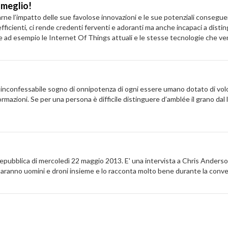
è meglio!
rne l’impatto delle sue favolose innovazioni e le sue potenziali consegue
ficienti, ci rende credenti ferventi e adoranti ma anche incapaci a disting
me ad esempio le Internet Of Things attuali e le stesse tecnologie che v
’ l’inconfessabile sogno di onnipotenza di ogni essere umano dotato di volo
formazioni. Se per una persona è difficile distinguere d’amblée il grano dal l
epubblica di mercoledì 22 maggio 2013. E' una intervista a Chris Anderso
ranno uomini e droni insieme e lo racconta molto bene durante la convers