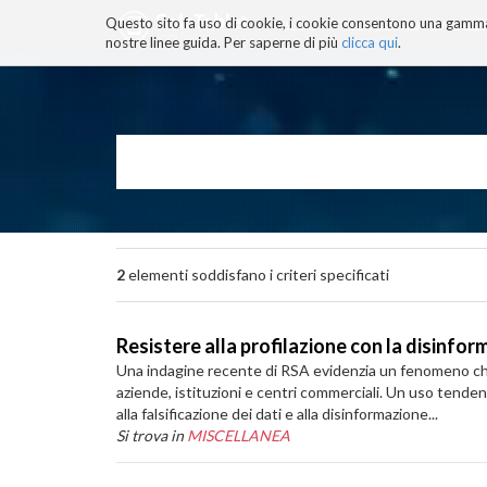
Questo sito fa uso di cookie, i cookie consentono una gamma di
BLOG
TECNOCONSAPEVOLEZZ
nostre linee guida. Per saperne di più
clicca qui
.
Salta
ai
contenuti.
|
Salta
alla
navigazione
2
elementi soddisfano i criteri specificati
Resistere alla profilazione con la disinfo
Una indagine recente di RSA evidenzia un fenomeno che m
aziende, istituzioni e centri commerciali. Un uso tend
alla falsificazione dei dati e alla disinformazione...
Si trova in
MISCELLANEA